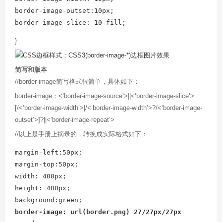
border-image-outset:10px;

border-image-slice: 10 fill;
}
简写和版本
//border-image简写格式很简单，具体如下：
border-image：<‘border-image-source’>||<‘border-image-slice’>
[/<‘border-image-width’>|/<‘border-image-width’>?/<‘border-image-
outset’>]?||<‘border-image-repeat’>
//以上是手册上摘录的，转换成实际格式如下：
margin-left:50px;

margin-top:50px;

width: 400px;

height: 400px;

border-image: url(border.png) 27/27px/27px 