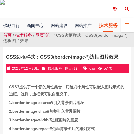
技术服务
强毅力行
新闻中心
网站建设
网站推广
客户
首页
/
技术服务
/
网页设计
/ CSS边框样式：CSS3(border-image-*)
边框图片效果
CSS边框样式：CSS3(border-image-*)边框图片效果
2021年12月28日
技术服务
网页设计
css
5770
CSS3提供了一个新的属性集合，用这几个属性可以嵌入图片形式的
边框。这样，边框就可以自定义了。
1.border-image-source//引入背景图片地址
2.border-image-slice//切割引入背景图片
3.border-image-width//边框图片的宽度
4.border-image-repeat//边框背景图片的排列方式